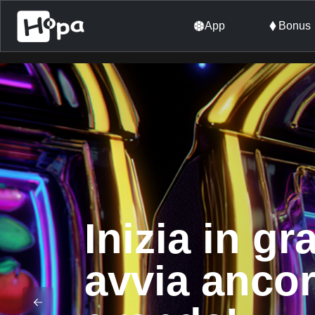
App
Bonus
Inizia in gr
avvia ancor