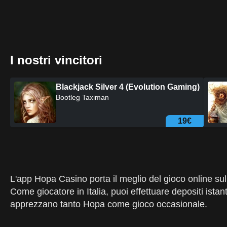
I nostri vincitori
Blackjack Silver 4 (Evolution Gaming)
Bootleg Taximan
19€
L'app Hopa Casino porta il meglio del gioco online sul 
Come giocatore in Italia, puoi effettuare depositi istan
apprezzano tanto Hopa come gioco occasionale.