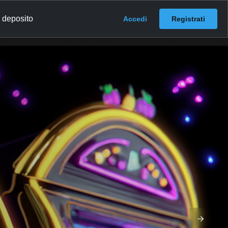
 deposito
Accedi
Registrati