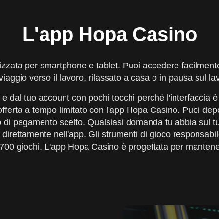
L'app Hopa Casino
zata per smartphone e tablet. Puoi accedere facilmente a t
viaggio verso il lavoro, rilassato a casa o in pausa sul la
i e dal tuo account con pochi tocchi perché l'interfaccia
ferta a tempo limitato con l'app Hopa Casino. Puoi depos
di pagamento scelto. Qualsiasi domanda tu abbia sul tuo 
direttamente nell'app. Gli strumenti di gioco responsabile 
700 giochi. L'app Hopa Casino è progettata per mantenere 