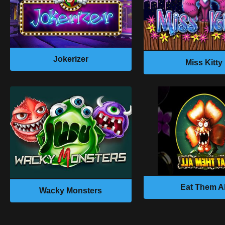
Jokerizer
Miss Kitty
Wacky Monsters
Spin Town