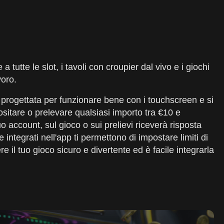
utte le slot, i tavoli con croupier dal vivo e i giochi
voro.
 è progettata per funzionare bene con i touchscreen e si
itare o prelevare qualsiasi importo tra €10 e
account, sul gioco o sui prelievi riceverà risposta
integrati nell'app ti permettono di impostare limiti di
il tuo gioco sicuro e divertente ed è facile integrarla