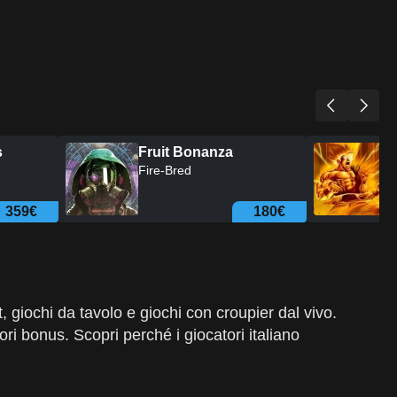
s
Fruit Bonanza
5
Fire-Bred
P
359€
180€
, giochi da tavolo e giochi con croupier dal vivo.
ori bonus. Scopri perché i giocatori italiano