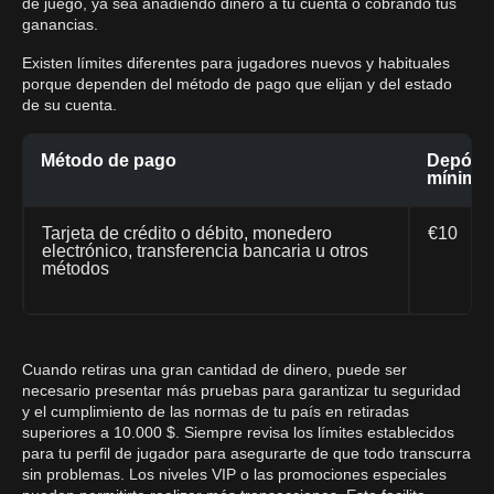
de juego, ya sea añadiendo dinero a tu cuenta o cobrando tus
ganancias.
Existen límites diferentes para jugadores nuevos y habituales
porque dependen del método de pago que elijan y del estado
de su cuenta.
Método de pago
Depósit
mínimo
Tarjeta de crédito o débito, monedero
€10
electrónico, transferencia bancaria u otros
métodos
Cuando retiras una gran cantidad de dinero, puede ser
necesario presentar más pruebas para garantizar tu seguridad
y el cumplimiento de las normas de tu país en retiradas
superiores a 10.000 $. Siempre revisa los límites establecidos
para tu perfil de jugador para asegurarte de que todo transcurra
sin problemas. Los niveles VIP o las promociones especiales