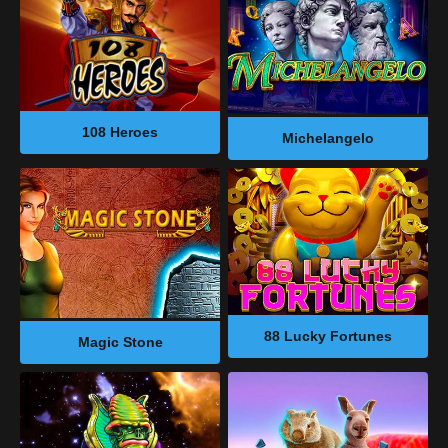
108 Heroes
Michelangelo
88 Lucky Fortunes
Magic Stone