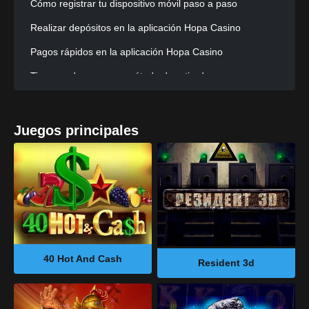
Cómo registrar tu dispositivo móvil paso a paso
Realizar depósitos en la aplicación Hopa Casino
Pagos rápidos en la aplicación Hopa Casino
Tiempos de pago por método de retirada
Límites de retirada y depósito
Juego con dinero real en la aplicación Hopa Casino
Juegos principales
Funciones de seguridad avanzadas para un juego
seguro
Una breve mirada a la aplicación Hopa Casino
40 Hot And Cash
Resident 3d