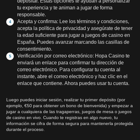
depositar. Estas opciones te ayudan a personalizar
tu experiencia y te animan a jugar de forma
responsable.
Acepta y confirma: Lee los términos y condiciones,
acepta la política de privacidad y asegúrate de tener
la edad suficiente para jugar a juegos de casino en
España. Puedes avanzar marcando las casillas de
consentimiento.
Verificación por correo electrónico: Hopa Casino te
enviará un enlace para confirmar tu dirección de
correo electrónico. Para configurar tu cuenta al
instante, abre el correo electrónico y haz clic en el
enlace que contiene. Ahora puedes usar tu cuenta.
Luego puedes iniciar sesión, realizar tu primer depósito (por
ejemplo, €50 para obtener un bono de bienvenida) y empezar a
jugar a cualquiera de las tragaperras, juegos de mesa o juegos
de casino en vivo. Cuando te registras en algo nuevo, tu
información se cifra de forma segura para mantenerla protegida
durante el proceso.