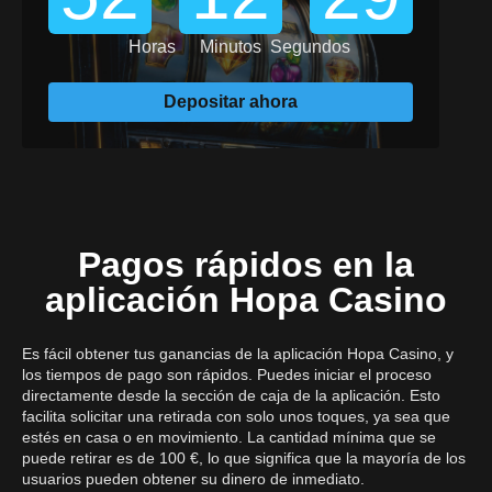
Horas
Minutos
Segundos
Depositar ahora
Pagos rápidos en la
aplicación Hopa Casino
Es fácil obtener tus ganancias de la aplicación Hopa Casino, y
los tiempos de pago son rápidos. Puedes iniciar el proceso
directamente desde la sección de caja de la aplicación. Esto
facilita solicitar una retirada con solo unos toques, ya sea que
estés en casa o en movimiento. La cantidad mínima que se
puede retirar es de 100 €, lo que significa que la mayoría de los
usuarios pueden obtener su dinero de inmediato.