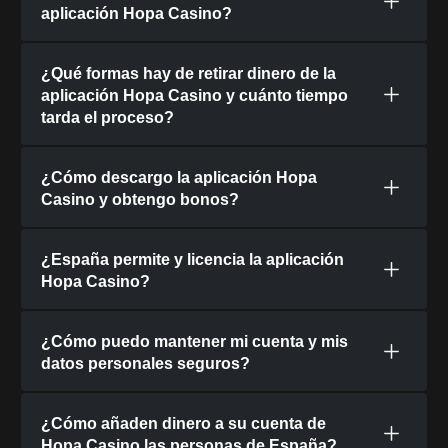
aplicación Hopa Casino?
¿Qué formas hay de retirar dinero de la
aplicación Hopa Casino y cuánto tiempo
tarda el proceso?
¿Cómo descargo la aplicación Hopa
Casino y obtengo bonos?
¿España permite y licencia la aplicación
Hopa Casino?
¿Cómo puedo mantener mi cuenta y mis
datos personales seguros?
¿Cómo añaden dinero a su cuenta de
Hopa Casino las personas de España?