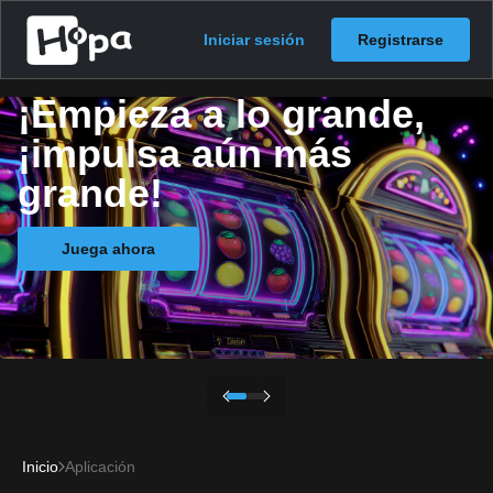
Iniciar sesión
Registrarse
¡Empieza a lo grande,
¡impulsa aún más
grande!
Juega ahora
Inicio
Aplicación