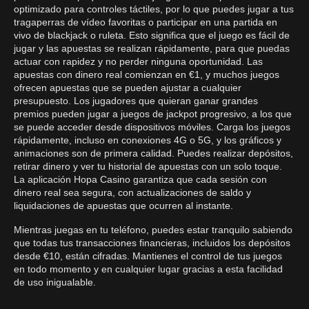
optimizado para controles táctiles, por lo que puedes jugar a tus
tragaperras de vídeo favoritas o participar en una partida en
vivo de blackjack o ruleta. Esto significa que el juego es fácil de
jugar y las apuestas se realizan rápidamente, para que puedas
actuar con rapidez y no perder ninguna oportunidad. Las
apuestas con dinero real comienzan en €1, y muchos juegos
ofrecen apuestas que se pueden ajustar a cualquier
presupuesto. Los jugadores que quieran ganar grandes
premios pueden jugar a juegos de jackpot progresivo, a los que
se puede acceder desde dispositivos móviles. Carga los juegos
rápidamente, incluso en conexiones 4G o 5G, y los gráficos y
animaciones son de primera calidad. Puedes realizar depósitos,
retirar dinero y ver tu historial de apuestas con un solo toque.
La aplicación Hopa Casino garantiza que cada sesión con
dinero real sea segura, con actualizaciones de saldo y
liquidaciones de apuestas que ocurren al instante.
Mientras juegas en tu teléfono, puedes estar tranquilo sabiendo
que todas tus transacciones financieras, incluidos los depósitos
desde €10, están cifradas. Mantienes el control de tus juegos
en todo momento y en cualquier lugar gracias a esta facilidad
de uso inigualable.