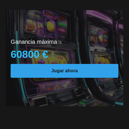
Ganancia máxima
60800 €
Jugar ahora