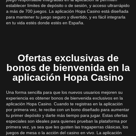
establecer límites de depósito o de sesión, y acceso ultrarrápido
a más de 700 juegos. La aplicación Hopa Casino está diseñada
para mantener tu juego seguro y divertido, y es fácil integrarla
en tu vida estés donde estés en España.
Ofertas exclusivas de
bonos de bienvenida en la
aplicación Hopa Casino
Una forma sencilla para que los nuevos usuarios mejoren su
experiencia es obtener bonos de bienvenida exclusivos en la
aplicación Hopa Casino. Cuando te registras en la aplicación
por primera vez, te recibe con un bono diseñado para aumentar
tu primer depósito y darte más tiempo para jugar. Estas ofertas
especiales son ideales para quienes prueban la plataforma por
primera vez, ya sea que les gusten las tragaperras clásicas, los
juegos de mesa o la acción del casino en vivo. La aplicación