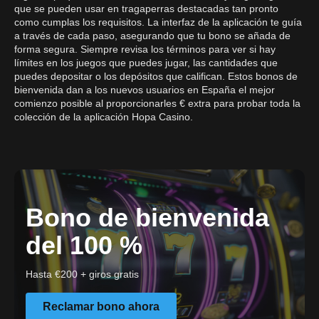
que se pueden usar en tragaperras destacadas tan pronto
como cumplas los requisitos. La interfaz de la aplicación te guía
a través de cada paso, asegurando que tu bono se añada de
forma segura. Siempre revisa los términos para ver si hay
límites en los juegos que puedes jugar, las cantidades que
puedes depositar o los depósitos que califican. Estos bonos de
bienvenida dan a los nuevos usuarios en España el mejor
comienzo posible al proporcionarles € extra para probar toda la
colección de la aplicación Hopa Casino.
Bono de bienvenida
del 100 %
Hasta €200 + giros gratis
Reclamar bono ahora