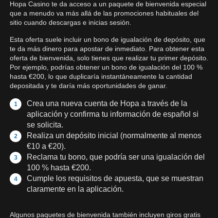
Hopa Casino te da acceso a un paquete de bienvenida especial
que a menudo va más allá de las promociones habituales del
sitio cuando descargas e inicias sesión.
Esta oferta suele incluir un bono de igualación de depósito, que
te da más dinero para apostar de inmediato. Para obtener esta
oferta de bienvenida, solo tienes que realizar tu primer depósito.
Por ejemplo, podrías obtener un bono de igualación del 100 %
hasta €200, lo que duplicaría instantáneamente la cantidad
depositada y te daría más oportunidades de ganar.
Crea una nueva cuenta de Hopa a través de la
aplicación y confirma tu información de español si
se solicita.
Realiza un depósito inicial (normalmente al menos
€10 a €20).
Reclama tu bono, que podría ser una igualación del
100 % hasta €200.
Cumple los requisitos de apuesta, que se muestran
claramente en la aplicación.
Algunos paquetes de bienvenida también incluyen giros gratis