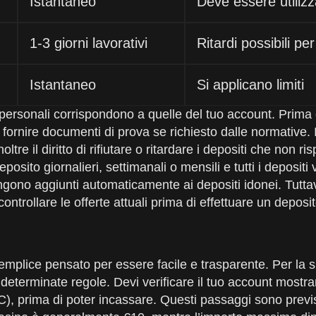
Istantaneo
Deve essere utilizz
1-3 giorni lavorativi
Ritardi possibili pe
Istantaneo
Si applicano limiti
 personali corrispondono a quelle del tuo account. Prima c
 fornire documenti di prova se richiesto dalle normative.
re il diritto di rifiutare o ritardare i depositi che non r
 deposito giornalieri, settimanali o mensili e tutti i deposi
ngono aggiunti automaticamente ai depositi idonei. Tutt
ntrollare le offerte attuali prima di effettuare un deposit
plice pensato per essere facile e trasparente. Per la sic
 determinate regole. Devi verificare il tuo account mostra
prima di poter incassare. Questi passaggi sono previsti p