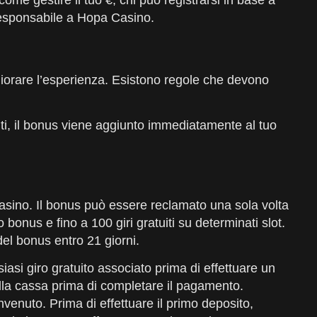
me gestire il tuo €, chi può registrarsi in base a
 responsabile a Hopa Casino.
iorare l’esperienza. Esistono regole che devono
iti, il bonus viene aggiunto immediatamente al tuo
Casino. Il bonus può essere reclamato una sola volta
onus e fino a 100 giri gratuiti su determinati slot.
del bonus entro 21 giorni.
lsiasi giro gratuito associato prima di effettuare un
la cassa prima di completare il pagamento.
nvenuto. Prima di effettuare il primo deposito,