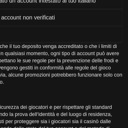
ato un account intestato al tuo italiano
r account non verificati
he il tuo deposito venga accreditato o che i limiti di
 In qualsiasi momento, ogni tipo di account può avere
ispettano le sue regole per la prevenzione delle frodi e
ti vengono gestiti in conformità alle regole del gioco
avia, alcune promozioni potrebbero funzionare solo con
o.
urezza dei giocatori e per rispettare gli standard
ndo la prova dell’identità e del luogo di residenza,
er proteggere sia i giocatori sia il casinò dalle