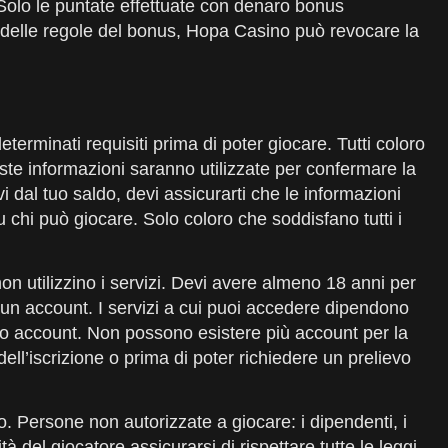
 Solo le puntate effettuate con denaro bonus
e delle regole del bonus, Hopa Casino può revocare la
rminati requisiti prima di poter giocare. Tutti coloro
ste informazioni saranno utilizzate per confermare la
vi dal tuo saldo, devi assicurarti che le informazioni
 chi può giocare. Solo coloro che soddisfano tutti i
n utilizzino i servizi. Devi avere almeno 18 anni per
e un account. I servizi a cui puoi accedere dipendono
olo account. Non possono esistere più account per la
ell’iscrizione o prima di poter richiedere un prelievo
to. Persone non autorizzate a giocare: i dipendenti, i
à del giocatore assicurarsi di rispettare tutte le leggi