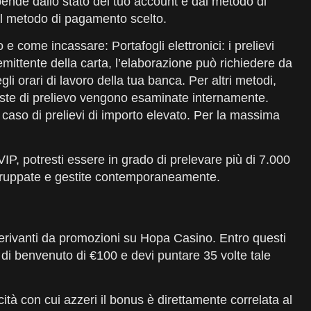
nde dallo stato del tuo account e dal metodo di
al metodo di pagamento scelto.
 come incassare: Portafogli elettronici: i prelievi
mittente della carta, l’elaborazione può richiedere da
i orari di lavoro della tua banca. Per altri metodi,
ichieste di prelievo vengono esaminate internamente.
 caso di prelievi di importo elevato. Per la massima
IP, potresti essere in grado di prelevare più di 7.000
aggruppate e gestite contemporaneamente.
 derivanti da promozioni su Hopa Casino. Entro questi
s di benvenuto di €100 e devi puntare 35 volte tale
ità con cui azzeri il bonus è direttamente correlata al