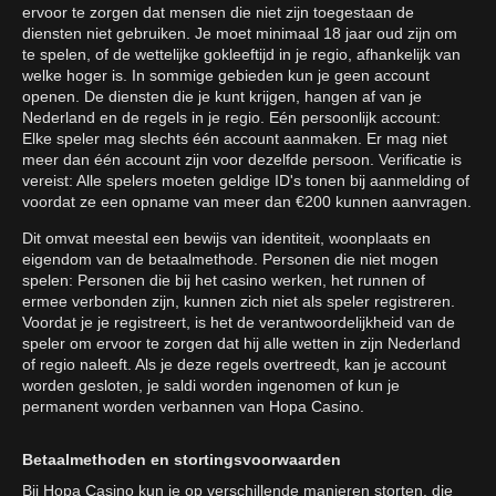
ervoor te zorgen dat mensen die niet zijn toegestaan de
diensten niet gebruiken. Je moet minimaal 18 jaar oud zijn om
te spelen, of de wettelijke gokleeftijd in je regio, afhankelijk van
welke hoger is. In sommige gebieden kun je geen account
openen. De diensten die je kunt krijgen, hangen af van je
Nederland en de regels in je regio. Eén persoonlijk account:
Elke speler mag slechts één account aanmaken. Er mag niet
meer dan één account zijn voor dezelfde persoon. Verificatie is
vereist: Alle spelers moeten geldige ID's tonen bij aanmelding of
voordat ze een opname van meer dan €200 kunnen aanvragen.
Dit omvat meestal een bewijs van identiteit, woonplaats en
eigendom van de betaalmethode. Personen die niet mogen
spelen: Personen die bij het casino werken, het runnen of
ermee verbonden zijn, kunnen zich niet als speler registreren.
Voordat je je registreert, is het de verantwoordelijkheid van de
speler om ervoor te zorgen dat hij alle wetten in zijn Nederland
of regio naleeft. Als je deze regels overtreedt, kan je account
worden gesloten, je saldi worden ingenomen of kun je
permanent worden verbannen van Hopa Casino.
Betaalmethoden en stortingsvoorwaarden
Bij Hopa Casino kun je op verschillende manieren storten, die