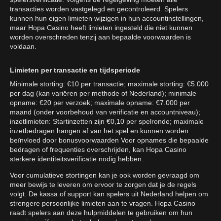
transacties worden vastgelegd en gecontroleerd. Spelers
kunnen hun eigen limieten wijzigen in hun accountinstellingen,
maar Hopa Casino heeft limieten ingesteld die niet kunnen
worden overschreden tenzij aan bepaalde voorwaarden is
voldaan.
Limieten per transactie en tijdsperiode
Minimale storting: €10 per transactie; maximale storting: €5.000
per dag (kan variëren per methode of Nederland); minimale
opname: €20 per verzoek; maximale opname: €7.000 per
maand (onder voorbehoud van verificatie en accountniveau);
inzetlimieten: Startinzetten zijn €0,10 per spelronde; maximale
inzetbedragen hangen af van het spel en kunnen worden
beïnvloed door bonusvoorwaarden Voor opnames die bepaalde
bedragen of frequenties overschrijden, kan Hopa Casino
sterkere identiteitsverificatie nodig hebben.
Voor cumulatieve stortingen kan je ook worden gevraagd om
meer bewijs te leveren om ervoor te zorgen dat je de regels
volgt. De kassa of support kan spelers uit Nederland helpen om
strengere persoonlijke limieten aan te vragen. Hopa Casino
raadt spelers aan deze hulpmiddelen te gebruiken om hun