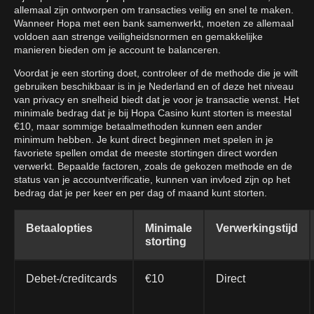
allemaal zijn ontworpen om transacties veilig en snel te maken.
Wanneer Hopa met een bank samenwerkt, moeten ze allemaal
voldoen aan strenge veiligheidsnormen en gemakkelijke
manieren bieden om je account te balanceren.
Voordat je een storting doet, controleer of de methode die je wilt
gebruiken beschikbaar is in je Nederland en of deze het niveau
van privacy en snelheid biedt dat je voor je transactie wenst. Het
minimale bedrag dat je bij Hopa Casino kunt storten is meestal
€10, maar sommige betaalmethoden kunnen een ander
minimum hebben. Je kunt direct beginnen met spelen in je
favoriete spellen omdat de meeste stortingen direct worden
verwerkt. Bepaalde factoren, zoals de gekozen methode en de
status van je accountverificatie, kunnen van invloed zijn op het
bedrag dat je per keer en per dag of maand kunt storten.
Betaalopties
Minimale
Verwerkingstijd
storting
Debet-/creditcards
€10
Direct