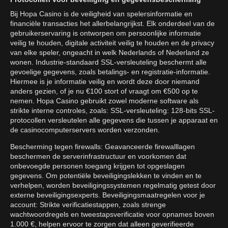
Bij Hopa Casino is de veiligheid van spelersinformatie en
financiële transacties het allerbelangrijkst. Elk onderdeel van de
gebruikerservaring is ontworpen om persoonlijke informatie
veilig te houden, digitale activiteit veilig te houden en de privacy
van elke speler, ongeacht in welk Nederlands of Nederland ze
wonen. Industrie-standaard SSL-versleuteling beschermt alle
gevoelige gegevens, zoals betalings- en registratie-informatie.
Hiermee is je informatie veilig en wordt deze door niemand
anders gezien, of je nu €100 stort of vraagt om €500 op te
nemen. Hopa Casino gebruikt zowel moderne software als
strikte interne controles, zoals: SSL-versleuteling: 128-bits SSL-
protocollen versleutelen alle gegevens die tussen je apparaat en
de casinocomputerservers worden verzonden.
Bescherming tegen firewalls: Geavanceerde firewalllagen
beschermen de serverinfrastructuur en voorkomen dat
onbevoegde personen toegang krijgen tot opgeslagen
gegevens. Om potentiële beveiligingslekken te vinden en te
verhelpen, worden beveiligingssystemen regelmatig getest door
externe beveiligingsexperts. Beveiligingsmaatregelen voor je
account: Strikte verificatiestappen, zoals strenge
wachtwoordregels en tweestapsverificatie voor opnames boven
1.000 €, helpen ervoor te zorgen dat alleen geverifieerde