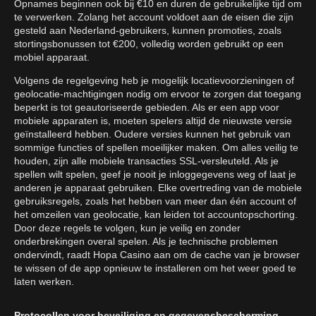
Opnames beginnen ook bij €10 en duren de gebruikelijke tijd om
te verwerken. Zolang het account voldoet aan de eisen die zijn
gesteld aan Nederland-gebruikers, kunnen promoties, zoals
stortingsbonussen tot €200, volledig worden gebruikt op een
mobiel apparaat.
Volgens de regelgeving heb je mogelijk locatievoorzieningen of
geolocatie-machtigingen nodig om ervoor te zorgen dat toegang
beperkt is tot geautoriseerde gebieden. Als er een app voor
mobiele apparaten is, moeten spelers altijd de nieuwste versie
geïnstalleerd hebben. Oudere versies kunnen het gebruik van
sommige functies of spellen moeilijker maken. Om alles veilig te
houden, zijn alle mobiele transacties SSL-versleuteld. Als je
spellen wilt spelen, geef je nooit je inloggegevens weg of laat je
anderen je apparaat gebruiken. Elke overtreding van de mobiele
gebruiksregels, zoals het hebben van meer dan één account of
het omzeilen van geolocatie, kan leiden tot accountopschorting.
Door deze regels te volgen, kun je veilig en zonder
onderbrekingen overal spelen. Als je technische problemen
ondervindt, raadt Hopa Casino aan om de cache van je browser
te wissen of de app opnieuw te installeren om het weer goed te
laten werken.
Protocollen voor beveiliging en gegevensbescherming