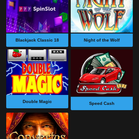
Blackjack Classic 18
Night of the Wolf
Double Magic
Speed Cash