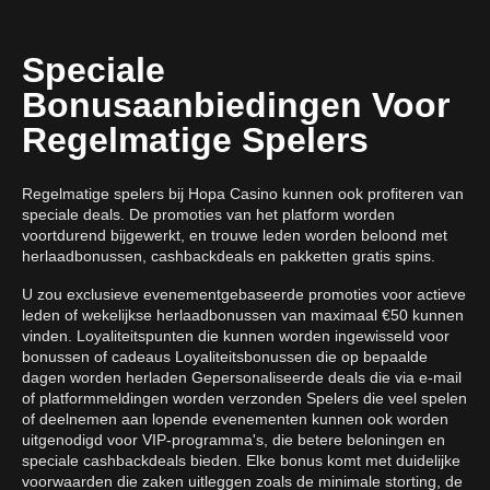
Speciale
Bonusaanbiedingen Voor
Regelmatige Spelers
Regelmatige spelers bij Hopa Casino kunnen ook profiteren van
speciale deals. De promoties van het platform worden
voortdurend bijgewerkt, en trouwe leden worden beloond met
herlaadbonussen, cashbackdeals en pakketten gratis spins.
U zou exclusieve evenementgebaseerde promoties voor actieve
leden of wekelijkse herlaadbonussen van maximaal €50 kunnen
vinden. Loyaliteitspunten die kunnen worden ingewisseld voor
bonussen of cadeaus Loyaliteitsbonussen die op bepaalde
dagen worden herladen Gepersonaliseerde deals die via e-mail
of platformmeldingen worden verzonden Spelers die veel spelen
of deelnemen aan lopende evenementen kunnen ook worden
uitgenodigd voor VIP-programma's, die betere beloningen en
speciale cashbackdeals bieden. Elke bonus komt met duidelijke
voorwaarden die zaken uitleggen zoals de minimale storting, de