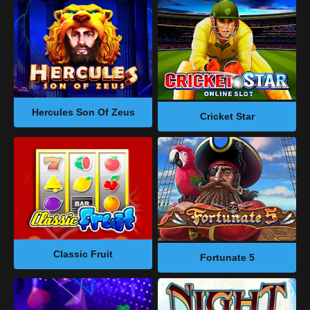
Hercules Son Of Zeus
Cricket Star
Classic Fruit
Fortunate 5