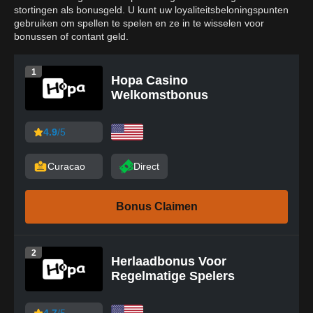
stortingen als bonusgeld. U kunt uw loyaliteitsbeloningspunten
gebruiken om spellen te spelen en ze in te wisselen voor
bonussen of contant geld.
1
Hopa Casino
Welkomstbonus
4.9
/5
Curacao
Direct
Bonus Claimen
2
Herlaadbonus Voor
Regelmatige Spelers