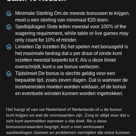
Minimale Storting Om de meeste bonussen te krijgen,
moet u een storting van minimaal €20 doen.
Spelbijdragen Slots tellen meestal voor 100% of the
wagering requirement, while table or live games may
only count for 10% of minder.
Limieten Op Inzetten Bij het spelen met bonusgeld is
het maximale bedrag dat u per draai of ronde kunt
inzetten meestal beperkt tot €. Als u deze limiet
overschrijdt, kunt u uw bonus verliezen.
Tijdslimiet De bonus is slechts geldig voor een
bepaalde tijd, zoals zeven dagen. Dat is wanneer de
inzetvereisten moeten worden voldaan, of de bonus
en eventuele winsten kunnen worden ingetrokken.
Het hangt af van uw Nederland of Nederlands of u de bonus
kunt krijgen en wat de voorwaarden zijn. Zorg er altijd voor dat u
zich kunt aanmelden wanneer u dat doet. Als u deze
bonusvoorwaarden begrijpt, kunt u met vertrouwen
aanbiedingen claimen en problemen vermijden die ertoe kunnen