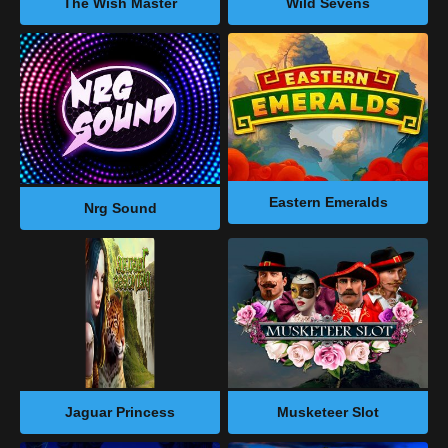
The Wish Master
Wild Sevens
Overzicht Van De Hopa Casino Bonussen
Belangrijkste Soorten Bonussen
Eastern Emeralds
Nrg Sound
Wild Heist At Peacock Manor
Musketeer Slot