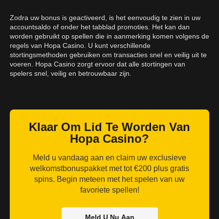
Zodra uw bonus is geactiveerd, is het eenvoudig te zien in uw
accountsaldo of onder het tabblad promoties. Het kan dan
worden gebruikt op spellen die in aanmerking komen volgens de
regels van Hopa Casino. U kunt verschillende
stortingsmethoden gebruiken om transacties snel en veilig uit te
voeren. Hopa Casino zorgt ervoor dat alle stortingen van
spelers snel, veilig en betrouwbaar zijn.
Klaar Om Lid Te Worden Van
Hopa Casino?
Meld u vandaag aan en claim uw exclusieve
welkomstbonuspakket met tot €200 plus gratis
spins. Begin meteen met het spelen van uw
favoriete spellen!
Meld U Nu Aan