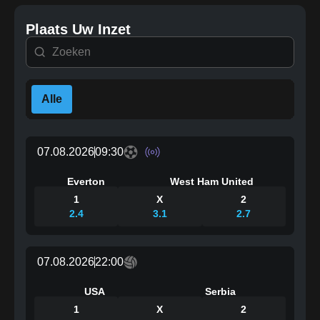
Plaats Uw Inzet
Alle
07.08.2026
09:30
Everton
West Ham United
1
X
2
2.4
3.1
2.7
07.08.2026
22:00
USA
Serbia
1
X
2