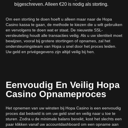
bijgeschreven. Alleen €20 is nodig als storting.
Om een storting te doen hoeft u alleen maar naar de Hopa
Casino kassa te gaan, de methode te kiezen die u wilt gebruiken
en vervolgens te doen wat er staat. De nieuwste SSL-
versleuteling houdt alle transacties veilig. Als u uw identiteit moet
bewijzen, vooral bij grotere stortingen of opnames, zal het
ondersteuningsteam van Hopa u snel door het proces leiden.
Uw geld en privégegevens zijn altijd veilig bij hen.
Eenvoudig En Veilig Hopa
Casino Opnameproces
Het opnemen van uw winsten bij Hopa Casino is een eenvoudig
proces dat bedoeld is om uw geld snel en veilig naar u toe te
sturen. Zodra u de minimale balans bereikt, kost het slechts een
paar klikken vanaf uw accountdashboard om een opname aan