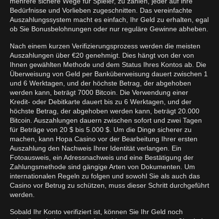
mehrere sichere Wege für Spieler, zu zahlen, jeder auf ihre
Bedürfnisse und Vorlieben zugeschnitten. Das vereinfachte
Auszahlungssystem macht es einfach, Ihr Geld zu erhalten, egal
ob Sie Bonusbelohnungen oder nur reguläre Gewinne abheben.
Nach einem kurzen Verifizierungsprozess werden die meisten
Auszahlungen über €20 genehmigt. Dies hängt von der von
Ihnen gewählten Methode und dem Status Ihres Kontos ab. Die
Überweisung von Geld per Banküberweisung dauert zwischen 1
und 6 Werktagen, und der höchste Betrag, der abgehoben
werden kann, beträgt 7000 Bitcoin. Die Verwendung einer
Kredit- oder Debitkarte dauert bis zu 6 Werktagen, und der
höchste Betrag, der abgehoben werden kann, beträgt 20.000
Bitcoin. Auszahlungen dauern zwischen sofort und zwei Tagen
für Beträge von 20 $ bis 5.000 $. Um die Dinge sicherer zu
machen, kann Hopa Casino vor der Bearbeitung Ihrer ersten
Auszahlung den Nachweis Ihrer Identität verlangen. Ein
Fotoausweis, ein Adressnachweis und eine Bestätigung der
Zahlungsmethode sind gängige Arten von Dokumenten. Um
internationalen Regeln zu folgen und sowohl Sie als auch das
Casino vor Betrug zu schützen, muss dieser Schritt durchgeführt
werden.
Sobald Ihr Konto verifiziert ist, können Sie Ihr Geld noch