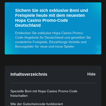
Sichern Sie sich exklusive Boni und
Freispiele heute mit dem neuesten
Hopa Casino Promo-Code
Deutschland
Entdecken Sie exklusive Hopa Casino Promo-
Code-Angebote für Deutschland und genießen Sie
zusätzliche Freispiele, Einzahlungs-Vorteile und
Bonusgelder für neue und treue Spieler.
Inhaltsverzeichnis
Hide
Spezielle Boni mit Hopa Casino Promo-Code
freischalten
Wie der Gutscheincode funktioniert