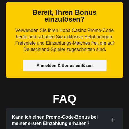
Bereit, Ihren Bonus
einzulösen?
Verwenden Sie Ihren Hopa Casino Promo-Code
heute und schalten Sie exklusive Belohnungen,
Freispiele und Einzahlungs-Matches frei, die auf
Deutschland-Spieler zugeschnitten sind.
Anmelden & Bonus einlösen
FAQ
Kann ich einen Promo-Code-Bonus bei
meiner ersten Einzahlung erhalten?