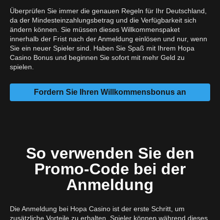
Überprüfen Sie immer die genauen Regeln für Ihr Deutschland,
da der Mindesteinzahlungsbetrag und die Verfügbarkeit sich
ändern können. Sie müssen dieses Willkommenspaket
innerhalb der Frist nach der Anmeldung einlösen und nur, wenn
Sie ein neuer Spieler sind. Haben Sie Spaß mit Ihrem Hopa
Casino Bonus und beginnen Sie sofort mit mehr Geld zu
spielen.
Fordern Sie Ihren Willkommensbonus an
So verwenden Sie den
Promo-Code bei der
Anmeldung
Die Anmeldung bei Hopa Casino ist der erste Schritt, um
zusätzliche Vorteile zu erhalten. Spieler können während dieses