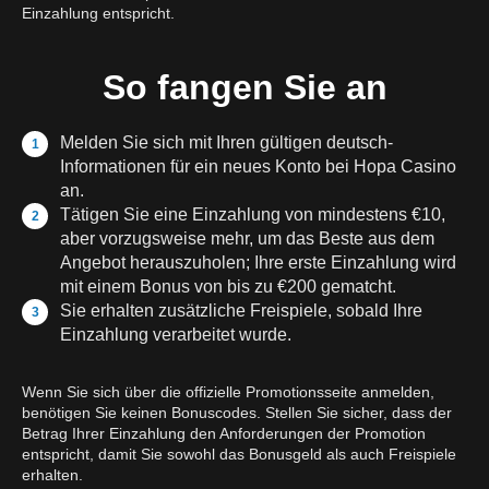
Einzahlung entspricht.
So fangen Sie an
Melden Sie sich mit Ihren gültigen deutsch-
Informationen für ein neues Konto bei Hopa Casino
an.
Tätigen Sie eine Einzahlung von mindestens €10,
aber vorzugsweise mehr, um das Beste aus dem
Angebot herauszuholen; Ihre erste Einzahlung wird
mit einem Bonus von bis zu €200 gematcht.
Sie erhalten zusätzliche Freispiele, sobald Ihre
Einzahlung verarbeitet wurde.
Wenn Sie sich über die offizielle Promotionsseite anmelden,
benötigen Sie keinen Bonuscodes. Stellen Sie sicher, dass der
Betrag Ihrer Einzahlung den Anforderungen der Promotion
entspricht, damit Sie sowohl das Bonusgeld als auch Freispiele
erhalten.