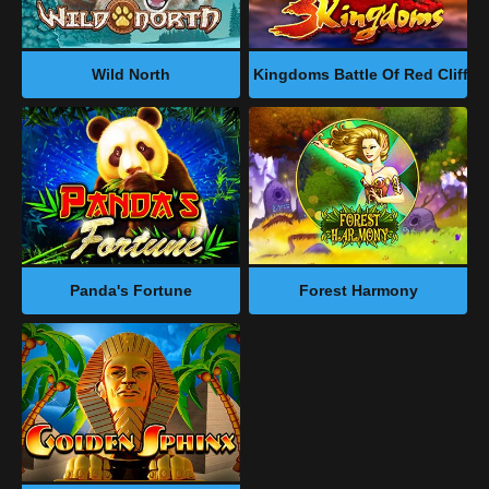
Wild North
3 Kingdoms Battle Of Red Cliffs
Panda's Fortune
Forest Harmony