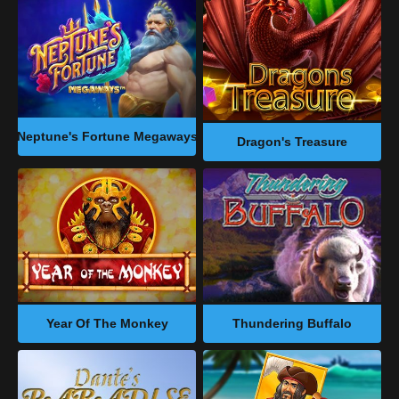
Neptune's Fortune Megaways
Dragon's Treasure
Year Of The Monkey
Thundering Buffalo