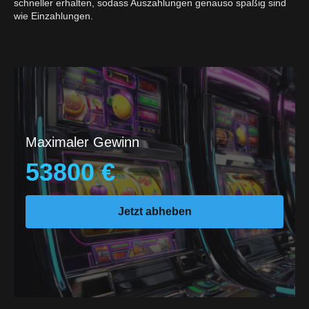
schneller erhalten, sodass Auszahlungen genauso spaßig sind
wie Einzahlungen.
Maximaler Gewinn
53800 €
Jetzt abheben