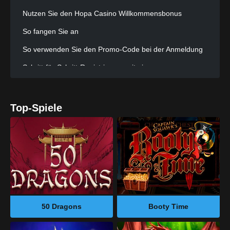
Nutzen Sie den Hopa Casino Willkommensbonus
So fangen Sie an
So verwenden Sie den Promo-Code bei der Anmeldung
Schritt-für-Schritt-Registrierung mit einem
Gutscheincode
Einzahlungsoptionen für reibungslose Transaktionen
Top-Spiele
Auszahlungsprozess
Bonusbedingungen und Kontolimits
Kontolimits für Einzahlungen und Auszahlungen
Promo-Codes für Hopa Casino
So verwenden Sie einen Hopa Casino Promo-Code
Astro Cat
Booty Time