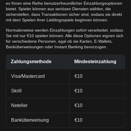
es Ihnen eine Reihe benutzerfreundlicher Einzahlungsoptionen
bietet. Spieler können aus seriösen Diensten wählen, die
sicherstellen, dass Transaktionen sicher sind, sodass sie direkt
mit dem Spielen ihrer Lieblingsspiele beginnen können.
Normalerweise werden Einzahlungen sofort verarbeitet, sodass
Sie mit nur €10 spielen können. Alle diese Optionen eignen sich
für verschiedene Personen, egal ob sie Karten, E-Wallets,
Banküberweisungen oder Instant Banking bevorzugen.
Zahlungsmethode
Mindesteinzahlung
Visa/Mastercard
€10
Skrill
€10
Neteller
€10
Banküberweisung
€10